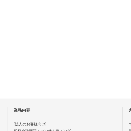
業務内容
[法人のお客様向け]
〒
税務会計顧問・コンサルティング