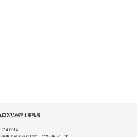
丸田芳弘税理士事務所
214-0014
川崎市多摩区登戸1731 第3太田ビル1F