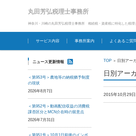
丸田芳弘税理士事務所
神奈川・川崎の丸田芳弘税理士事務所 相続税・資産税に特化した税理
コンテンツに移動
サービス内容
事務所案内
よくあるご質
TOP
日別アーカイ
>
ニュース更新情報
日別アーカイ
＜第953号＞農地等の納税猶予制度
の現状
2026年8月7日
2015年10月2
＜第952号＞動画配信収益の消費税
課否区分とMCN介在時の留意点
2026年7月31日
＜第951号＞10月1日前後のインボ