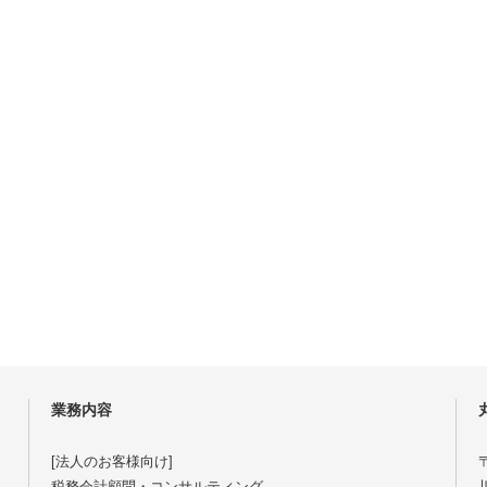
業務内容
[法人のお客様向け]
〒
税務会計顧問・コンサルティング