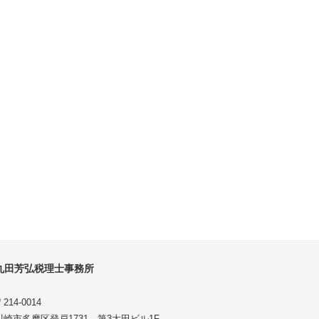
丸田芳弘税理士事務所
214-0014
川崎市多摩区登戸1731 第3太田ビル1F