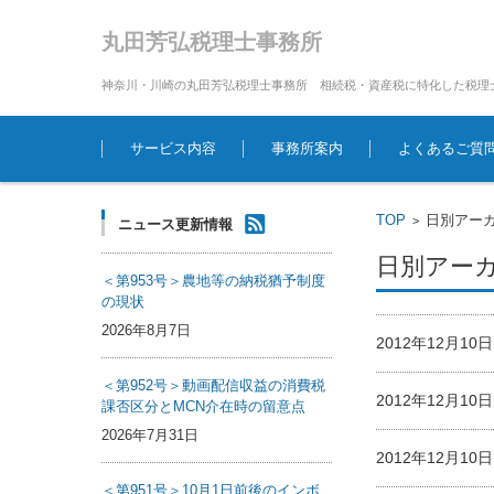
丸田芳弘税理士事務所
神奈川・川崎の丸田芳弘税理士事務所 相続税・資産税に特化した税理
コンテンツに移動
サービス内容
事務所案内
よくあるご質
TOP
日別アーカイ
>
ニュース更新情報
日別アーカイ
＜第953号＞農地等の納税猶予制度
の現状
2026年8月7日
2012年12月1
＜第952号＞動画配信収益の消費税
2012年12月1
課否区分とMCN介在時の留意点
2026年7月31日
2012年12月1
＜第951号＞10月1日前後のインボ